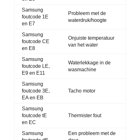
Samsung
Probleem met de
foutcode 1E
waterdruk/hoogte
en E7
Samsung
Onjuiste temperatuur
foutcode CE
van het water
en E8
Samsung
Waterlekkage in de
foutcode LE,
wasmachine
E9 en E11
Samsung
foutcode 3E,
Tacho motor
EA en EB
Samsung
foutcode tE
Thermister fout
en EC
Samsung
Een probleem met de