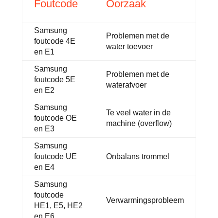
Foutcode
Oorzaak
Samsung
Problemen met de
foutcode 4E
water toevoer
en E1
Samsung
Problemen met de
foutcode 5E
waterafvoer
en E2
Samsung
Te veel water in de
foutcode OE
machine (overflow)
en E3
Samsung
foutcode UE
Onbalans trommel
en E4
Samsung
foutcode
Verwarmingsprobleem
HE1, E5, HE2
en E6