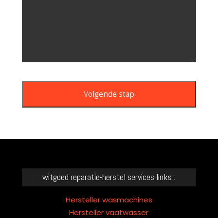
Volgende stap
This
field
should
be
left
witgoed reparatie-herstel services links :
blank
Hersteller wasmachines
Hersteller vaatwasser