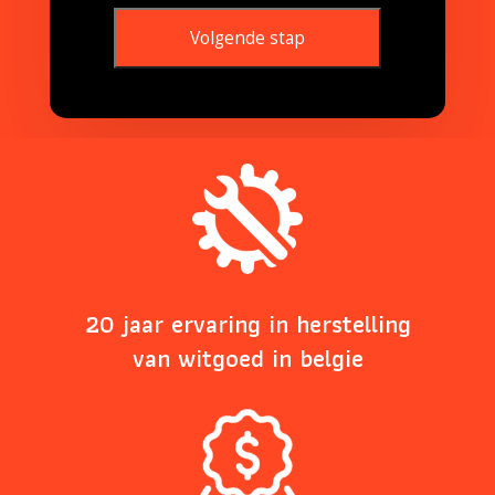
Volgende stap
This
field
should
be
left
blank
20 jaar ervaring in herstelling
van witgoed in belgie