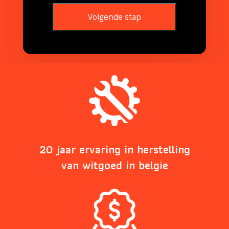
Volgende stap
This
field
should
be
left
blank
20 jaar ervaring in herstelling
van witgoed in belgie