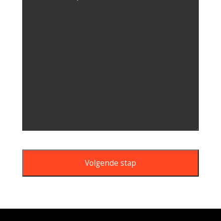
Volgende stap
This
field
should