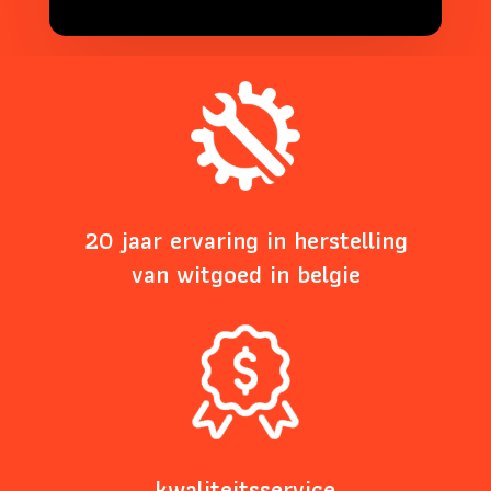
This
field
should
be
left
blank
20 jaar ervaring in herstelling
van witgoed in belgie
kwaliteitsservice