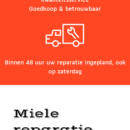
Goedkoop & betrouwbaar
Binnen 48 uur uw reparatie ingepland, ook
op zaterdag
Miele
reparatie