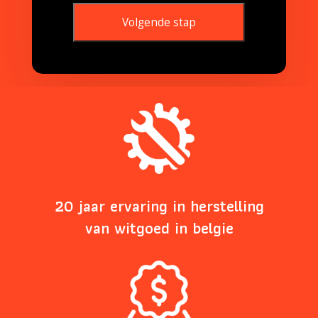
Volgende stap
This
field
should
be
left
blank
20 jaar ervaring in herstelling
van witgoed in belgie