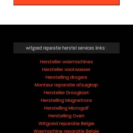
This
field
should
be
left
witgoed reparatie-herstel services links :
blank
Hersteller wasmachines
Hersteller vaatwasser
Herstelling drogers
Monteur reparatie afzuigkap
Hersteller Droogkast
Herstelling Magnetrons
Herstelling Microgolf
Herstelling Oven
Witgoed reparatie Belgie
Wasmachine reparatie Belgie