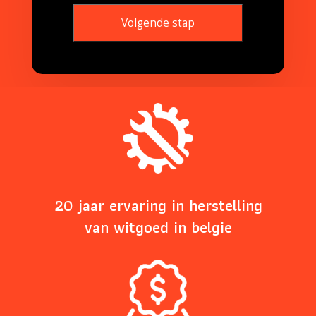
Volgende stap
This
field
should
be
left
blank
20 jaar ervaring in herstelling
van witgoed in belgie