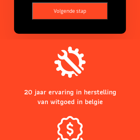
Volgende stap
This
field
should
be
left
blank
20 jaar ervaring in herstelling
van witgoed in belgie