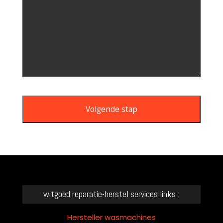
Volgende stap
This
field
should
be
left
witgoed reparatie-herstel services links :
blank
Hersteller wasmachines