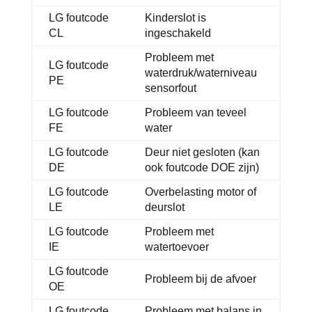
LG foutcode
Kinderslot is
CL
ingeschakeld
Probleem met
LG foutcode
waterdruk/waterniveau
PE
sensorfout
LG foutcode
Probleem van teveel
FE
water
LG foutcode
Deur niet gesloten (kan
DE
ook foutcode DOE zijn)
LG foutcode
Overbelasting motor of
LE
deurslot
LG foutcode
Probleem met
IE
watertoevoer
LG foutcode
Probleem bij de afvoer
OE
LG foutcode
Probleem met balans in