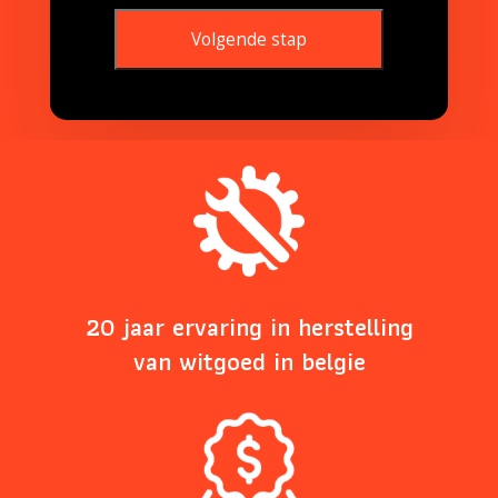
Volgende stap
This
field
should
be
left
blank
20 jaar ervaring in herstelling
van witgoed in belgie